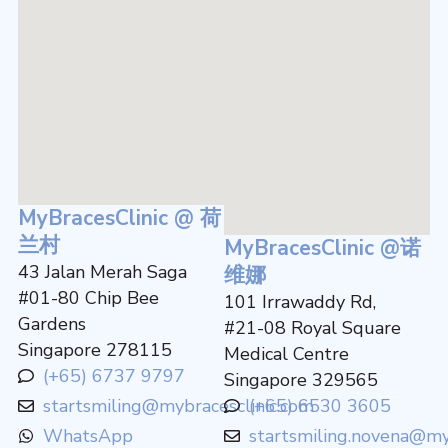
MyBracesClinic @ 荷
兰村
MyBracesClinic @诺
43 Jalan Merah Saga
维娜
#01-80 Chip Bee
101 Irrawaddy Rd,
Gardens
#21-08 Royal Square
Singapore 278115
Medical Centre
(+65) 6737 9797
Singapore 329565
startsmiling@mybracesclinic.com
(+65) 6530 3605
WhatsApp
startsmiling.novena@my