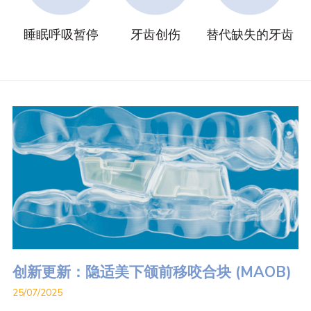
睡眠呼吸暂停
牙齿创伤
替代缺失的牙齿
创新更新：隐适美下颌前移咬合块 (MAOB)
25/07/2025