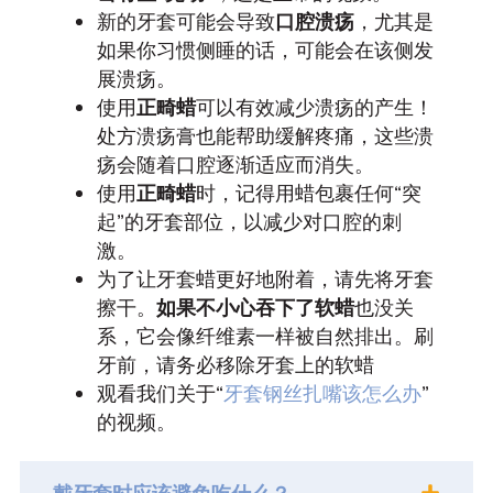
新的牙套可能会导致
口腔溃疡
，尤其是
如果你习惯侧睡的话，可能会在该侧发
展溃疡。
使用
正畸蜡
可以有效减少溃疡的产生！
处方溃疡膏也能帮助缓解疼痛，这些溃
疡会随着口腔逐渐适应而消失。
使用
正畸蜡
时，记得用蜡包裹任何“突
起”的牙套部位，以减少对口腔的刺
激。
为了让牙套蜡更好地附着，请先将牙套
擦干。
如果不小心吞下了软蜡
也没关
系，它会像纤维素一样被自然排出。刷
牙前，请务必移除牙套上的软蜡
观看我们关于“
牙套钢丝扎嘴该怎么办
”
的视频。