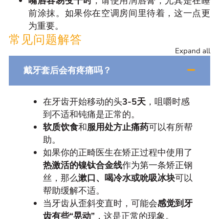
嘴唇容易变干时
，请使用润唇膏，尤其是在睡
前涂抹。如果你在空调房间里待着，这一点更
为重要。
常见问题解答
Expand all
戴牙套后会有疼痛吗？
在牙齿开始移动的头
3-5天
，咀嚼时感
到不适和钝痛是正常的。
软质饮食
和
服用处方止痛药
可以有所帮
助。
如果你的正畸医生在矫正过程中使用了
热激活的镍钛合金线
作为第一条矫正钢
丝，那么
漱口、喝冷水或吮吸冰块
可以
帮助缓解不适。
当牙齿从歪斜变直时，可能会
感觉到牙
齿有些“晃动”
，这是正常的现象。