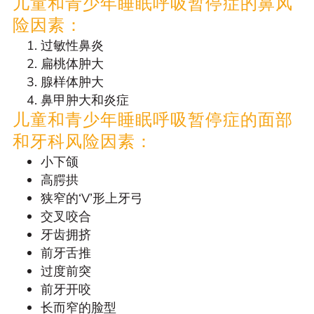
儿童和青少年睡眠呼吸暂停症的鼻风
险因素：
过敏性鼻炎
扁桃体肿大
腺样体肿大
鼻甲肿大和炎症
儿童和青少年睡眠呼吸暂停症的面部
和牙科风险因素：
小下颌
高腭拱
狭窄的‘V’形上牙弓
交叉咬合
牙齿拥挤
前牙舌推
过度前突
前牙开咬
长而窄的脸型