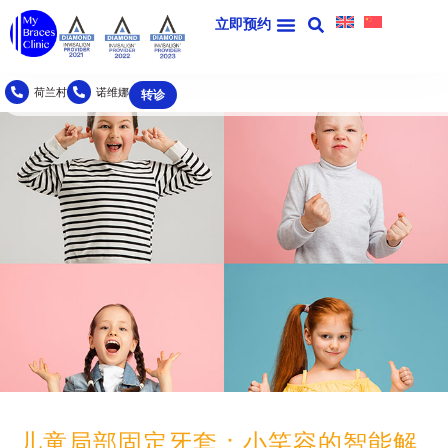
局部固定牙套
立即预约
荷兰村
诺维娜
转诊
儿童局部固定牙套：小笑容的智能解