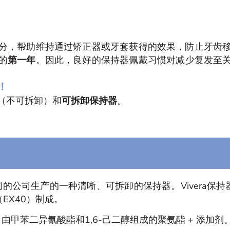
分，帮助维持通过矫正器或牙套获得的效果，防止牙齿
的
第一年
。因此，良好的保持器佩戴习惯对减少复发至
！
（不可拆卸）和
可拆卸保持器
。
相同的公司生产的一种清晰、可拆卸的保持器。Vivera保
EX40）制成。
：由甲苯二异氰酸酯和1,6-己二醇组成的聚氨酯 + 添加剂