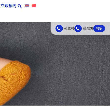
立即预约
荷兰村
诺维娜
转诊