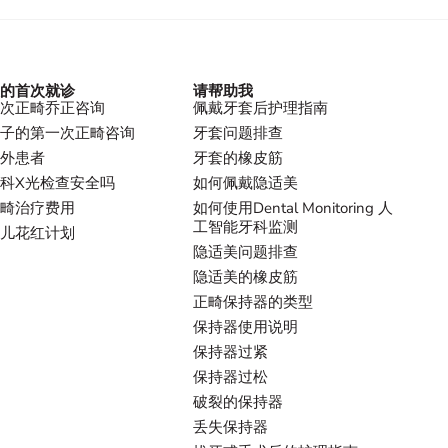
的首次就诊
请帮助我
次正畸乔正咨询
佩戴牙套后护理指南
子的第一次正畸咨询
牙套问题排查
外患者
牙套的橡皮筋
科X光检查安全吗
如何佩戴隐适美
畸治疗费用
如何使用Dental Monitoring 人
工智能牙科监测
儿花红计划
隐适美问题排查
隐适美的橡皮筋
正畸保持器的类型
保持器使用说明
保持器过紧
保持器过松
破裂的保持器
丢失保持器