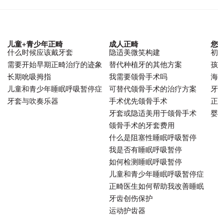
儿童+青少年正畸
成人正畸
您
什么时候应该戴牙套
隐适美微笑构建
初
需要开始早期正畸治疗的迹象
替代种植牙的其他方案
孩
长期吮吸拇指
我需要颌骨手术吗
海
儿童和青少年睡眠呼吸暂停症
可替代颌骨手术的治疗方案
牙
牙套与吹奏乐器
手术优先颌骨手术
正
牙套或隐适美用于颌骨手术
婴
颌骨手术的牙套费用
什么是阻塞性睡眠呼吸暂停
我是否有睡眠呼吸暂停
如何检测睡眠呼吸暂停
儿童和青少年睡眠呼吸暂停症
正畸医生如何帮助我改善睡眠
牙齿创伤保护
运动护齿器