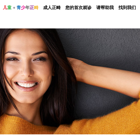
儿
童
+
青
少
年
正
畸
成人正畸
您的首次就诊
请帮助我
找到我们