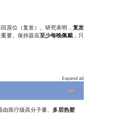
移回原位（复发）。研究表明，
复发
关重要。保持器应
至少每晚佩戴
，只
Expand all
持器由医疗级高分子量、
多层热塑
。