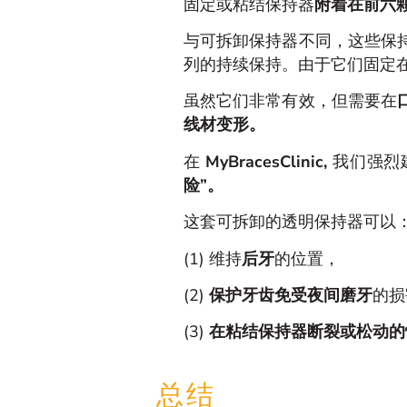
固定或粘结保持器
附着在前六
与可拆卸保持器不同，这些保
列的持续保持。由于它们固定
虽然它们非常有效，但需要在
线材变形。
在
MyBracesClinic,
我们强烈
险”。
这套可拆卸的透明保持器可以
(1) 维持
后牙
的位置，
(2)
保护牙齿免受夜间磨牙
的损
(3)
在粘结保持器断裂或松动的
总结