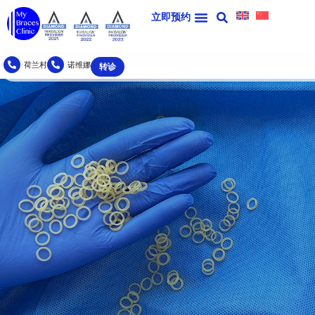
牙套的橡皮筋
立即预约
荷兰村
诺维娜
转诊