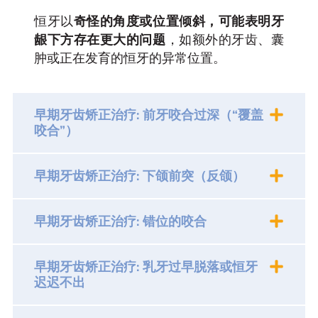
恒牙以
奇怪的角度或位置倾斜，可能表明牙
龈下方存在更大的问题
，如额外的牙齿、囊
肿或正在发育的恒牙的异常位置。
早期牙齿矫正治疗: 前牙咬合过深（“覆盖
咬合”）
早期牙齿矫正治疗: 下颌前突（反颌）
早期牙齿矫正治疗: 错位的咬合
早期牙齿矫正治疗: 乳牙过早脱落或恒牙
迟迟不出