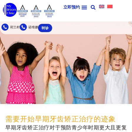
立即预约
荷兰村
诺维娜
转诊
需要开始早期牙齿矫正治疗的迹象
早期牙齿矫正治疗对于预防青少年时期更大且更复