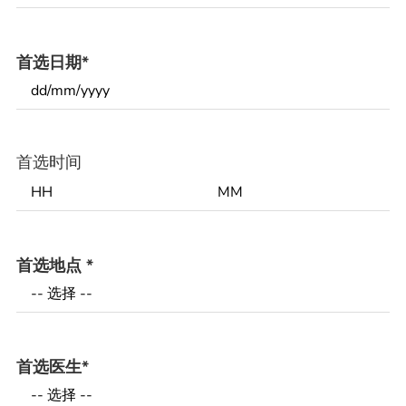
首选日期
*
首选时间
首选地点
*
首选医生
*