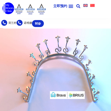
BRAVA 舌侧牙套（由 BRIUS 提供）​
立即预约
荷兰村
诺维娜
转诊