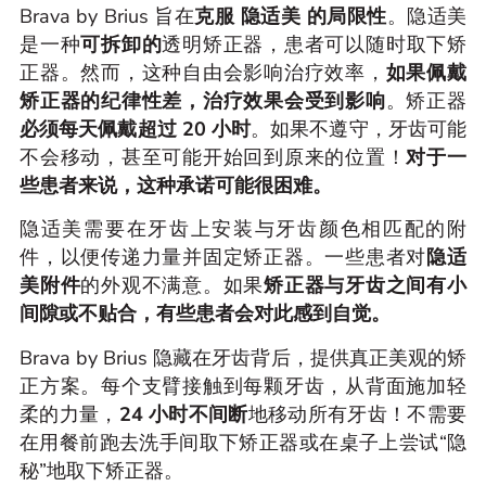
Brava by Brius 旨在
克服 隐适美 的局限性
。隐适美
是一种
可拆卸的
透明矫正器，患者可以随时取下矫
正器。然而，这种自由会影响治疗效率，
如果佩戴
矫正器的纪律性差，治疗效果会受到影响
。矫正器
必须每天佩戴超过 20 小时
。如果不遵守，牙齿可能
不会移动，甚至可能开始回到原来的位置！
对于一
些患者来说，这种承诺可能很困难。
隐适美
需要在牙齿上安装与牙齿颜色相匹配的附
件，以便传递力量并固定矫正器。一些患者对
隐适
美附件
的外观不满意。如果
矫正器与牙齿之间有小
间隙或不贴合，有些患者会对此感到自觉。
Brava by Brius 隐藏在牙齿背后，提供真正美观的矫
正方案。每个支臂接触到每颗牙齿，从背面施加轻
柔的力量，
24 小时不间断
地移动所有牙齿！不需要
在用餐前跑去洗手间取下矫正器或在桌子上尝试“隐
秘”地取下矫正器。